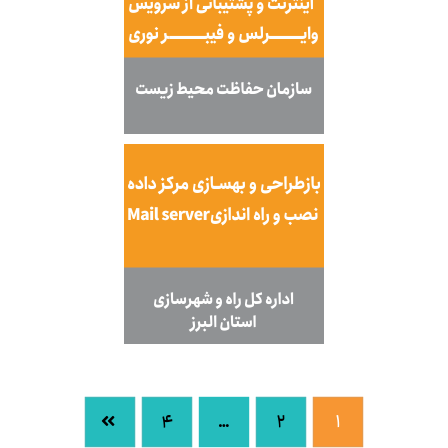
۴
…
۲
۱