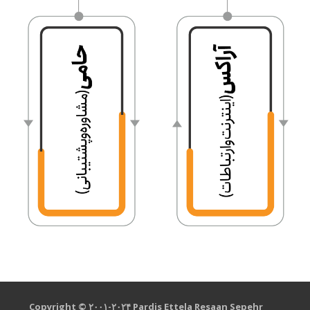
Copyright © ۲۰۰۱-۲۰۲۴ Pardis Ettela Resaan Sepehr