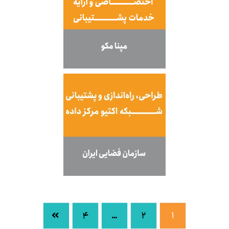
۴
…
۲
۱